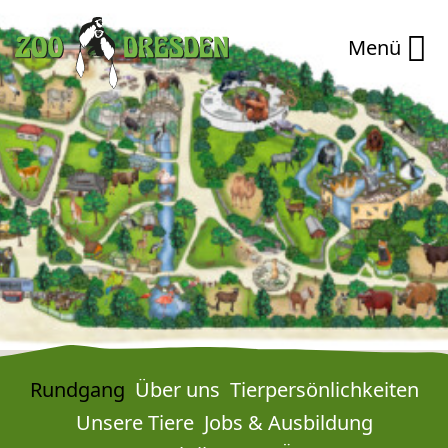
Zum Hauptinhalt springen
Zur Navigation springen
Zur Schnellnavigation springen
Menü
Rundgang
Über uns
Tierpersönlich­keiten
Unsere Tiere
Jobs & Ausbildung