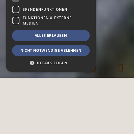
SPENDENFUNKTIONEN
FUNKTIONEN & EXTERNE
MEDIEN
ALLES ERLAUBEN
NICHT NOTWENDIGE ABLEHNEN
DETAILS ZEIGEN
Notwendig
Spendenfunktionen
Funktionen & Externe Medien
Notwendige Cookies ermöglichen
grundlegende Webseiten-Funktionalitäten,
wie das Nutzerlogin oder die
Accountverwaltung. Ohne die notwendigen
Cookies kann die Webseite nicht
ordnungsgemäß genutzt werden.