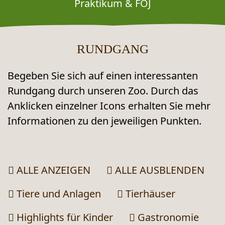
Praktikum & FÖJ
RUNDGANG
Begeben Sie sich auf einen interessanten
Rundgang durch unseren Zoo. Durch das
Anklicken einzelner Icons erhalten Sie mehr
Informationen zu den jeweiligen Punkten.
UNSERE ZOOPLAN UND WO SIE WAS
ALLE ANZEIGEN
ALLE AUSBLENDEN
Tiere und Anlagen
Tierhäuser
Highlights für Kinder
Gastronomie