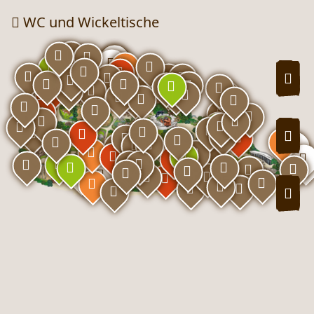
WC und Wickeltische
HIN
HER
Zoo-Karte Rundgang