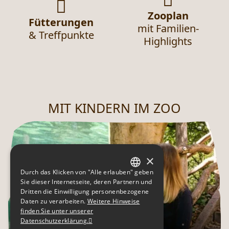
Zooplan
Fütterungen
mit Familien-
& Treffpunkte
Highlights
MIT KINDERN IM ZOO
×
Durch das Klicken von "Alle erlauben" geben
GERMAN
Sie dieser Internetseite, deren Partnern und
Dritten die Einwilligung personenbezogene
ENGLISH
Daten zu verarbeiten.
Weitere Hinweise
finden Sie unter unserer
CZECH
Datenschutzerklärung.