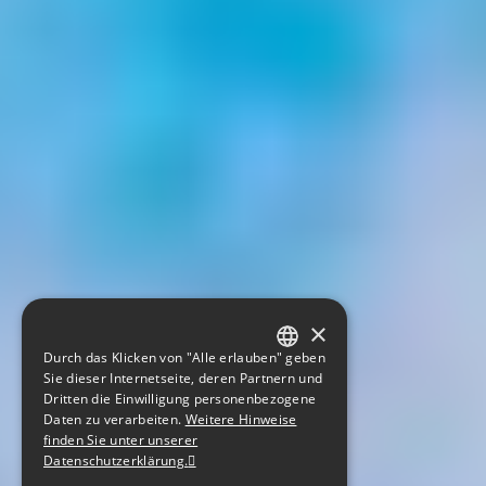
×
Durch das Klicken von "Alle erlauben" geben
GERMAN
Sie dieser Internetseite, deren Partnern und
Dritten die Einwilligung personenbezogene
ENGLISH
Daten zu verarbeiten.
Weitere Hinweise
finden Sie unter unserer
CZECH
Datenschutzerklärung.