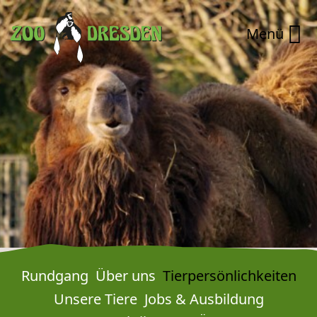
Zum Hauptinhalt springen
Zur Navigation springen
Zur Schnellnavigation springen
Menü
Rundgang
Über uns
Tierpersönlich­keiten
Unsere Tiere
Jobs & Ausbildung