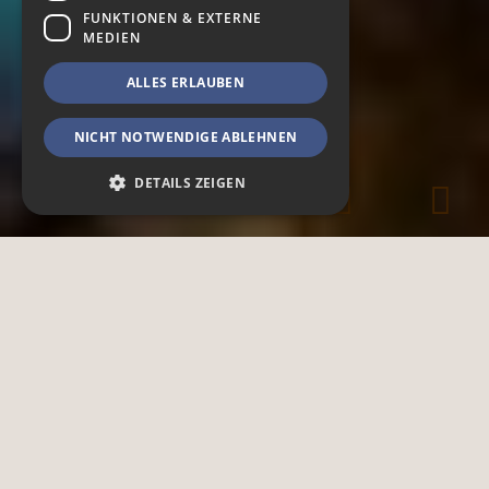
FUNKTIONEN & EXTERNE
MEDIEN
ALLES ERLAUBEN
NICHT NOTWENDIGE ABLEHNEN
DETAILS ZEIGEN
Notwendig
Spendenfunktionen
Funktionen & Externe Medien
Notwendige Cookies ermöglichen
grundlegende Webseiten-Funktionalitäten,
wie das Nutzerlogin oder die
Accountverwaltung. Ohne die notwendigen
Cookies kann die Webseite nicht
ordnungsgemäß genutzt werden.
Provider /
Name
Ablauf
Beschreibung
Domain