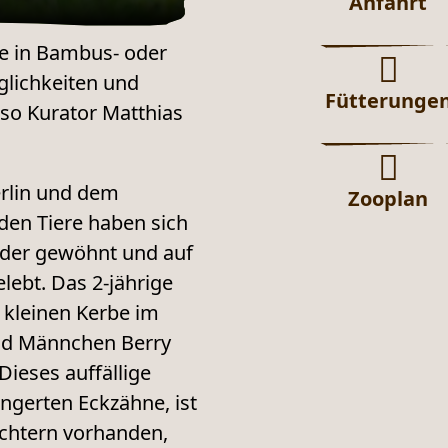
Anfahrt
se in Bambus- oder
glichkeiten und
Fütterunge
 so Kurator Matthias
erlin und dem
Zooplan
en Tiere haben sich
nder gewöhnt und auf
lebt. Das 2-jährige
 kleinen Kerbe im
nd Männchen Berry
Dieses auffällige
ngerten Eckzähne, ist
echtern vorhanden,