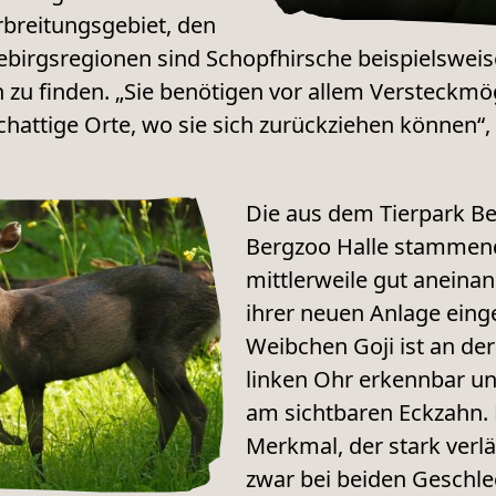
rbreitungsgebiet, den
ebirgsregionen sind Schopfhirsche beispielswei
u finden. „Sie benötigen vor allem Versteckmö
attige Orte, wo sie sich zurückziehen können“,
Die aus dem Tierpark B
Bergzoo Halle stammend
mittlerweile gut aneina
ihrer neuen Anlage einge
Weibchen Goji ist an der
linken Ohr erkennbar u
am sichtbaren Eckzahn. 
Merkmal, der stark verlä
zwar bei beiden Geschl