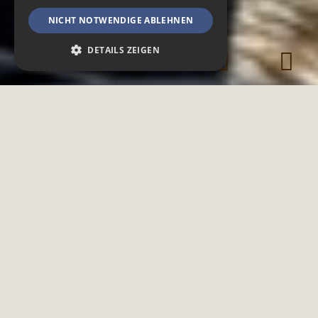
NICHT NOTWENDIGE ABLEHNEN
DETAILS ZEIGEN
Notwendig
Spendenfunktionen
Funktionen & Externe Medien
Notwendige Cookies ermöglichen
grundlegende Webseiten-Funktionalitäten,
wie das Nutzerlogin oder die
Accountverwaltung. Ohne die notwendigen
Cookies kann die Webseite nicht
ordnungsgemäß genutzt werden.
Provider /
Name
Ablauf
Beschreibung
Domain
CookieScriptConsent
4 Wochen
Dieses Cookie
CookieScript
2 Tage
wird
.zoo-dresden.de
verwendet um
Ihre Cookie-
Einstellungen
zu verwalten
und zu