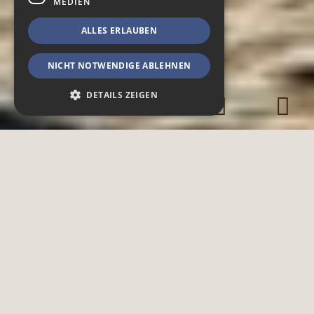
MEDIEN
ALLES ERLAUBEN
NICHT NOTWENDIGE ABLEHNEN
DETAILS ZEIGEN
Notwendig
Spendenfunktionen
Funktionen & Externe Medien
Notwendige Cookies ermöglichen
grundlegende Webseiten-Funktionalitäten,
wie das Nutzerlogin oder die
Accountverwaltung. Ohne die notwendigen
Cookies kann die Webseite nicht
ordnungsgemäß genutzt werden.
Provider /
Name
Ablauf
Beschreibung
Domain
CookieScriptConsent
4 Wochen
Dieses Cookie
CookieScript
2 Tage
wird
.zoo-dresden.de