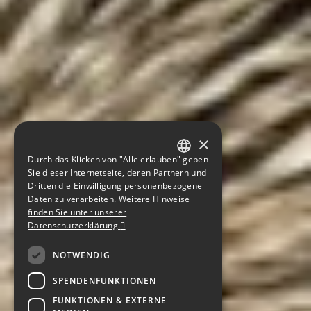
×
Durch das Klicken von "Alle erlauben" geben
GERMAN
Sie dieser Internetseite, deren Partnern und
Dritten die Einwilligung personenbezogene
ENGLISH
Daten zu verarbeiten.
Weitere Hinweise
finden Sie unter unserer
CZECH
Datenschutzerklärung.
NOTWENDIG
SPENDENFUNKTIONEN
FUNKTIONEN & EXTERNE