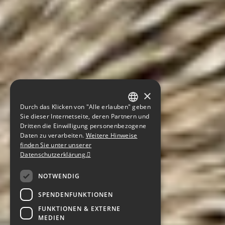
×
Durch das Klicken von "Alle erlauben" geben
GERMAN
Sie dieser Internetseite, deren Partnern und
Dritten die Einwilligung personenbezogene
ENGLISH
Daten zu verarbeiten.
Weitere Hinweise
finden Sie unter unserer
CZECH
Datenschutzerklärung.
NOTWENDIG
SPENDENFUNKTIONEN
FUNKTIONEN & EXTERNE
MEDIEN