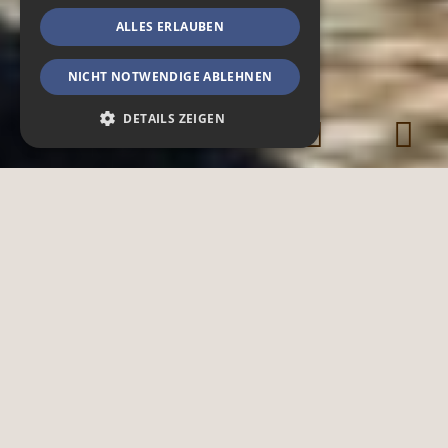
ALLES ERLAUBEN
NICHT NOTWENDIGE ABLEHNEN
DETAILS ZEIGEN
Notwendig
Spendenfunktionen
Funktionen & Externe Medien
Notwendige Cookies ermöglichen
grundlegende Webseiten-Funktionalitäten,
wie das Nutzerlogin oder die
Accountverwaltung. Ohne die notwendigen
Cookies kann die Webseite nicht
ordnungsgemäß genutzt werden.
Provider /
Name
Ablauf
Beschreibung
Domain
CookieScriptConsent
4 Wochen
Dieses Cookie
CookieScript
2 Tage
wird
.zoo-dresden.de
verwendet um