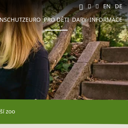
M
EN
DE
ENSCHUTZEURO
PRO DĚTI
DARY
INFORMACE
ší zoo