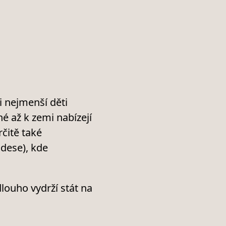
 nejmenší děti
é až k zemi nabízejí
rčitě také
dese), kde
louho vydrží stát na