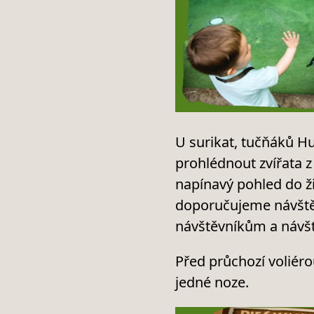
U surikat, tučňáků H
prohlédnout zvířata z
napínavý pohled do ži
doporučujeme návštěv
návštěvníkům a návšt
Před průchozí voliér
jedné noze.