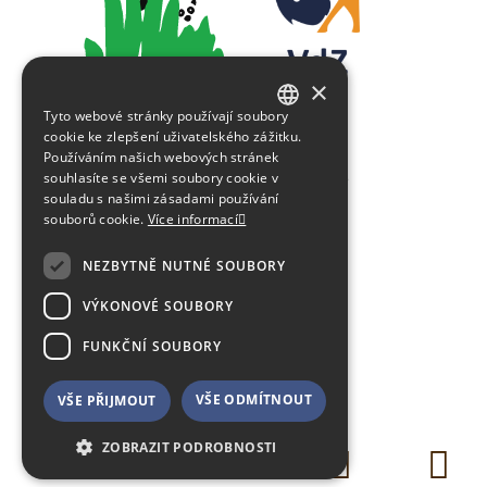
×
Tyto webové stránky používají soubory
GERMAN
cookie ke zlepšení uživatelského zážitku.
Používáním našich webových stránek
ENGLISH
souhlasíte se všemi soubory cookie v
souladu s našimi zásadami používání
CZECH
souborů cookie.
Více informací
NEZBYTNĚ NUTNÉ SOUBORY
VÝKONOVÉ SOUBORY
FUNKČNÍ SOUBORY
VŠE ODMÍTNOUT
VŠE PŘIJMOUT
ZOBRAZIT PODROBNOSTI