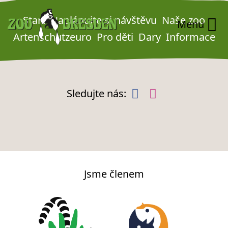
Zum Hauptinhalt springen
Zur Navigation springen
Start
Naplánujte si návštěvu
Naše zoo
Menu
Artenschutzeuro
Pro děti
Dary
Informace
Sledujte nás:
Jsme členem