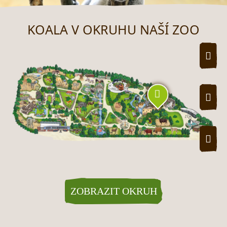
KOALA V OKRUHU NAŠÍ ZOO
ZVĚ
ZME
Prohlídka mapy zoo
ZOBRAZIT OKRUH