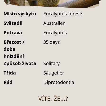
Místo výskytu
Eucalyptus forests
Světadíl
Australien
Potrava
Eucalyptus
Březost /
35 days
doba
hnízdění
Způsob života
Solitary
Třída
Säugetier
Řád
Diprotodontia
VÍTE, ŽE...?