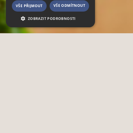
VŠE ODMÍTNOUT
VŠE PŘIJMOUT
ZOBRAZIT PODROBNOSTI
Nezbytně nutné soubory
Výkonové soubory
Funkční soubory
Nezbytně nutné soubory cookie umožňují
základní funkce webových stránek, jako je
přihlášení uživatele a správa účtu. Webové
stránky nelze bez nezbytně nutných souborů
cookie správně používat.
Poskytovatel /
Název
Vyprší
Popis
Doména
CookieScriptConsent
4 týdny
Dieses
CookieScript
2 dny
Cookie wird
.zoo-dresden.de
verwendet
um Ihre
Cookie-
Einstellungen
zu verwalten
und zu
speichern.